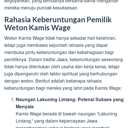
tergoyahkan, yang semuanya bersama-sama mengantar
mereka menuju puncak kesuksesan.
Rahasia Keberuntungan Pemilik
Weton Kamis Wage
Weton Kamis Wage tidak hanya sekadar hari kelahiran,
tetapi juga membawa sejumlah rahasia yang dapat
membuka pintu keberuntungan dan kebahagiaan bagi
pemiliknya. Dalam tradisi Jawa, keberuntungan seseorang
tidak hanya ditentukan oleh usaha dan kerja keras, tetapi
juga dipengaruhi oleh faktor spiritual yang berhubungan
dengan weton. Berikut adalah beberapa rahasia
keberuntungan bagi mereka yang lahir pada Kamis Wage:
Naungan Lakuning Lintang: Potensi Sukses yang
Menyala
Kamis Wage berada di bawah naungan “Lakuning
Lintang,” yang dalam kepercayaan Jawa
melambangkan cahaya bintang yang memberi