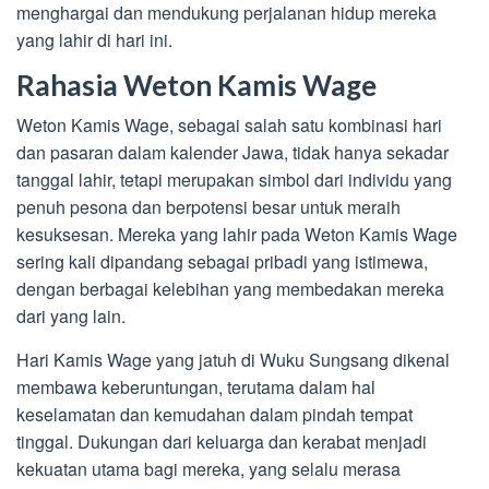
menghargai dan mendukung perjalanan hidup mereka
yang lahir di hari ini.
Rahasia Weton Kamis Wage
Weton Kamis Wage, sebagai salah satu kombinasi hari
dan pasaran dalam kalender Jawa, tidak hanya sekadar
tanggal lahir, tetapi merupakan simbol dari individu yang
penuh pesona dan berpotensi besar untuk meraih
kesuksesan. Mereka yang lahir pada Weton Kamis Wage
sering kali dipandang sebagai pribadi yang istimewa,
dengan berbagai kelebihan yang membedakan mereka
dari yang lain.
Hari Kamis Wage yang jatuh di Wuku Sungsang dikenal
membawa keberuntungan, terutama dalam hal
keselamatan dan kemudahan dalam pindah tempat
tinggal. Dukungan dari keluarga dan kerabat menjadi
kekuatan utama bagi mereka, yang selalu merasa