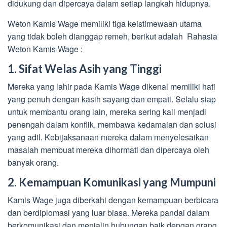
didukung dan dipercaya dalam setiap langkah hidupnya.
Weton Kamis Wage memiliki tiga keistimewaan utama
yang tidak boleh dianggap remeh, berikut adalah Rahasia
Weton Kamis Wage :
1. Sifat Welas Asih yang Tinggi
Mereka yang lahir pada Kamis Wage dikenal memiliki hati
yang penuh dengan kasih sayang dan empati. Selalu siap
untuk membantu orang lain, mereka sering kali menjadi
penengah dalam konflik, membawa kedamaian dan solusi
yang adil. Kebijaksanaan mereka dalam menyelesaikan
masalah membuat mereka dihormati dan dipercaya oleh
banyak orang.
2. Kemampuan Komunikasi yang Mumpuni
Kamis Wage juga diberkahi dengan kemampuan berbicara
dan berdiplomasi yang luar biasa. Mereka pandai dalam
berkomunikasi dan menjalin hubungan baik dengan orang