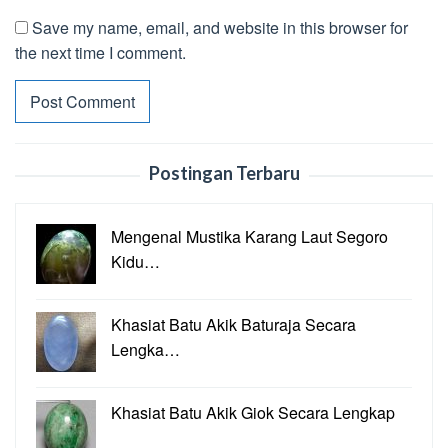
Save my name, email, and website in this browser for
the next time I comment.
Postingan Terbaru
Mengenal Mustika Karang Laut Segoro
Kidu…
Khasiat Batu Akik Baturaja Secara
Lengka…
Khasiat Batu Akik Giok Secara Lengkap