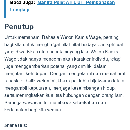
Baca Juga:
Mantra Pelet Air Liur : Pembahasan
Lengkap
Penutup
Untuk memahami Rahasia Weton Kamis Wage, penting
bagi kita untuk menghargai nilai-nilai budaya dan spiritual
yang diwariskan oleh nenek moyang kita. Weton Kamis
Wage tidak hanya mencerminkan karakter individu, tetapi
juga menggambarkan potensi yang dimiliki dalam
menjalani kehidupan. Dengan mengetahui dan memahami
rahasia di balik weton ini, kita dapat lebih bijaksana dalam
mengambil keputusan, menjaga keseimbangan hidup,
serta meningkatkan kualitas hubungan dengan orang lain.
Semoga wawasan ini membawa keberkahan dan
kedamaian bagi kita semua.
Share this: