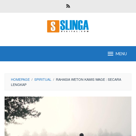
Skip
to
content
MENU
HOMEPAGE
/
SPIRITUAL
/
RAHASIA WETON KAMIS WAGE : SECARA
LENGKAP