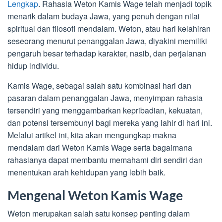
Lengkap
. Rahasia Weton Kamis Wage telah menjadi topik
menarik dalam budaya Jawa, yang penuh dengan nilai
spiritual dan filosofi mendalam. Weton, atau hari kelahiran
seseorang menurut penanggalan Jawa, diyakini memiliki
pengaruh besar terhadap karakter, nasib, dan perjalanan
hidup individu.
Kamis Wage, sebagai salah satu kombinasi hari dan
pasaran dalam penanggalan Jawa, menyimpan rahasia
tersendiri yang menggambarkan kepribadian, kekuatan,
dan potensi tersembunyi bagi mereka yang lahir di hari ini.
Melalui artikel ini, kita akan mengungkap makna
mendalam dari Weton Kamis Wage serta bagaimana
rahasianya dapat membantu memahami diri sendiri dan
menentukan arah kehidupan yang lebih baik.
Mengenal Weton Kamis Wage
Weton merupakan salah satu konsep penting dalam