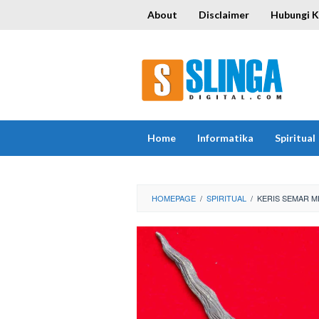
Skip
About
Disclaimer
Hubungi 
to
content
Home
Informatika
Spiritual
HOMEPAGE
/
SPIRITUAL
/
KERIS SEMAR M