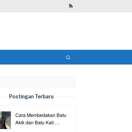
Postingan Terbaru
Cara Membedakan Batu
Akik dan Batu Kali …