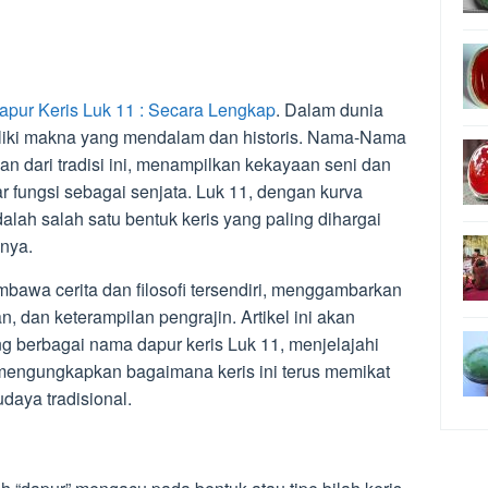
ur Keris Luk 11 : Secara Lengkap
. Dalam dunia
miliki makna yang mendalam dan historis. Nama-Nama
n dari tradisi ini, menampilkan kekayaan seni dan
 fungsi sebagai senjata. Luk 11, dengan kurva
lah salah satu bentuk keris yang paling dihargai
nya.
bawa cerita dan filosofi tersendiri, menggambarkan
 dan keterampilan pengrajin. Artikel ini akan
berbagai nama dapur keris Luk 11, menjelajahi
a mengungkapkan bagaimana keris ini terus memikat
daya tradisional.