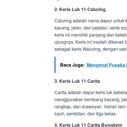
2. Keris Luk 11 Caluring
Caluring adalah nama dapur untuk
kacang, jalen, dan pejetan, serta s
keris ini memiliki panjang dan ket
ujungnya. Keris ini mudah dikenali
sebagai keris Waluring, dengan vari
Baca Juga:
Mengenal Pusaka 
3. Keris Luk 11 Carita
Carita adalah dapur keris luk sebe
menggunakan kembang kacang, jalen,
rangkap, dan sraweyan. Varian lain 
tujuh, sembilan, dan tiga belas.
4. Keris Luk 11 Carita Bungkem