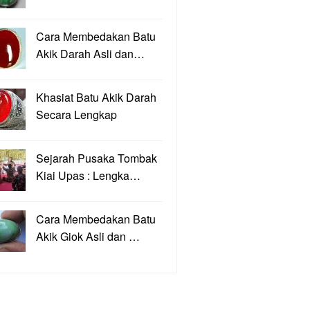
Cara Membedakan Batu
Akik Darah Asli dan…
Khasiat Batu Akik Darah
Secara Lengkap
Sejarah Pusaka Tombak
Kiai Upas : Lengka…
Cara Membedakan Batu
Akik Giok Asli dan …