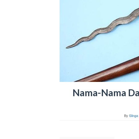
Nama-Nama Dapu
By
Slinga 