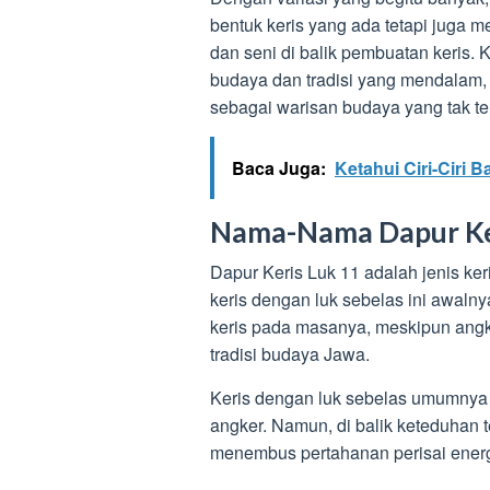
bentuk keris yang ada tetapi juga m
dan seni di balik pembuatan keris
budaya dan tradisi yang mendalam,
sebagai warisan budaya yang tak ter
Baca Juga:
Ketahui Ciri-Ciri B
Nama-Nama Dapur Ke
Dapur Keris Luk 11 adalah jenis keri
keris dengan luk sebelas ini awal
keris pada masanya, meskipun angk
tradisi budaya Jawa.
Keris dengan luk sebelas umumnya m
angker. Namun, di balik keteduhan t
menembus pertahanan perisai energ